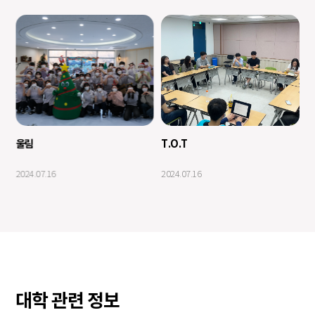
울림
T.O.T
그
2024.07.16
2024.07.16
20
대학 관련 정보