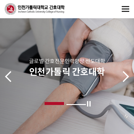
글로벌 간호전문인력양성 선도대학
인천가톨릭 간호대학
이전
다음